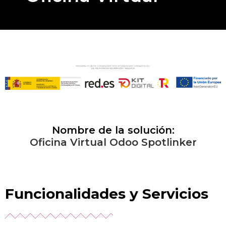
Nombre de la solución:
O
f
c
i
n
a
V
i
r
t
u
a
l
O
d
o
o
S
p
o
t
l
i
n
k
e
r
Funcionalidades y Servicios